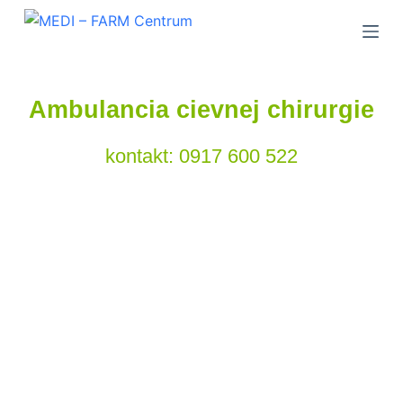
S
k
i
p
Ambulancia cievnej chirurgie
t
o
kontakt: 0917 600 522
c
o
n
t
e
n
t