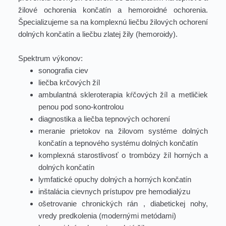
žilové ochorenia končatín a hemoroidné ochorenia. 
Špecializujeme sa na komplexnú liečbu žilových ochorení 
dolných končatín a liečbu zlatej žily (hemoroidy).
Spektrum výkonov:
sonografia ciev
liečba krčových žíl
ambulantná skleroterapia kŕčových žíl a metličiek 
penou pod sono-kontrolou
diagnostika a liečba tepnových ochorení
meranie prietokov na žilovom systéme dolných 
končatín a tepnového systému dolných končatín
komplexná starostlivosť o trombózy žíl horných a 
dolných končatín
lymfatické opuchy dolných a horných končatín
inštalácia cievnych prístupov pre hemodialýzu
ošetrovanie chronických rán , diabetickej nohy, 
vredy predkolenia (modernými metódami)